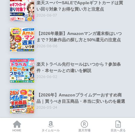
楽天スーパーSALEでAppleギフトカードは買
い回り対象？お得な買い方と注意点
2026-06-07
【2026年最新】Amazonマンガ週末祭はいつ
まで？対象作品の探し方と50%還元の注意点
2026-06-06
楽天トラベル先行セールはいつから？参加条
件・本セールとの違いを解説
2026-06-02
【2026年】Amazonプライムデーおすすめ商
品｜買うべき目玉商品・本当に安いものを厳選
2026-05-24
5/25から任天堂Switch2が1万円値上げ！
HOME
タイムセール
楽天市場
目次へ戻る
Amazon・楽天で今すぐ買うべき理由