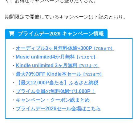
く、お得なキャンペーンも盛りだくさん。
期間限定で開催しているキャンペーンは下記のとおり。
プライムデー2026 キャンペーン情報
・
オーディブル3ヶ月無料体験+300P
【7/15まで】
・
Music unlimited4か月無料
【7/13まで】
・
Kindle unlimited 3ヶ月無料
【7/13まで】
・
最大70%OFF Kindle本セール
【7/13まで】
・
【最大12,000P当たる】ふるさと納税
・
プライム会員の無料体験で1,000P！
・
キャンペーン・クーポン総まとめ
・
プライムデー2026セール会場はこちら