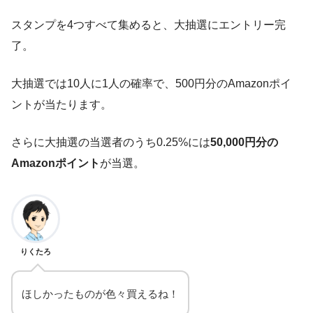
スタンプを4つすべて集めると、大抽選にエントリー完
了。
大抽選では10人に1人の確率で、500円分のAmazonポイ
ントが当たります。
さらに大抽選の当選者のうち0.25%には
50,000円分の
クレジットカード・スマホ決済からプライム会員費の支払い
方法を選択し、無料体験をスタート。
Amazonポイント
が当選。
※無料体験中は支払いは発生しませんが、無料期間を過ぎる
と支払いが発生します。
りくたろ
ほしかったものが色々買えるね！
無料体験中に2,000円以上の買い物