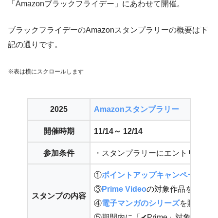
「Amazonブラックフライデー」にあわせて開催。
ブラックフライデーのAmazonスタンプラリーの概要は下
記の通りです。
※表は横にスクロールします
2025
Amazonスタンプラリー
開催時期
11/14～ 12/14
参加条件
・スタンプラリーにエントリー
①
ポイントアップキャンペーン
に
③
Prime Video
の対象作品を観る
スタンプの内容
④
電子マンガのシリーズ
を購読す
⑤期間内に「✔Prime」対象商品を2