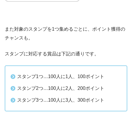
また対象のスタンプを1つ集めるごとに、ポイント獲得の
チャンスも。
スタンプに対応する賞品は下記の通りです。
スタンプ1つ…100人に1人、100ポイント
30日間の無料体験中にAmazonで2,000円以上の買い物をする
スタンプ2つ…100人に2人、200ポイント
と1,000円分のAmazonポイントをゲット！
スタンプ3つ…100人に3人、300ポイント
ただしポイント付与は60日後のため、
無料体験の終了後もプ
ライム会員を継続しないと1,000ポイントはもらえません
。
※無料体験終了後に年会費の5,900円が発生します
無料体験＋1,000Pもらえる